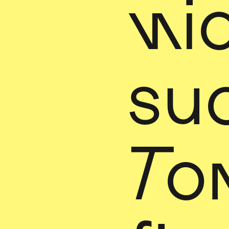
ni
su
To