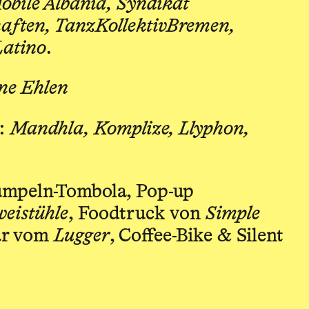
Mobile Albania, Syndikat
haften, TanzKollektivBremen,
Latino
.
ne Ehlen
s:
Mandhla, Komplize, Llyphon,
mpeln-Tombola, Pop-up
eistühle
, Foodtruck von
Simple
bar vom
Lugger
, Coffee-Bike & Silent