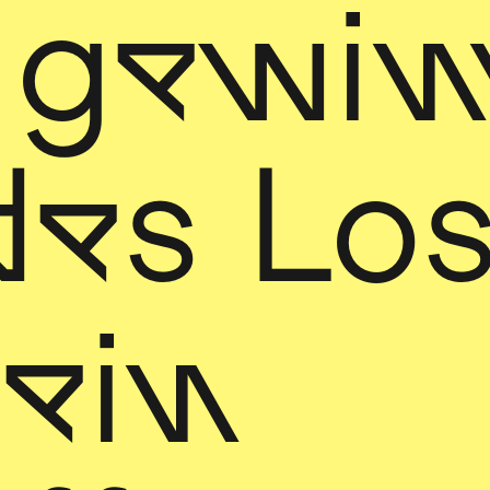
r gewin
des Lo
 ein