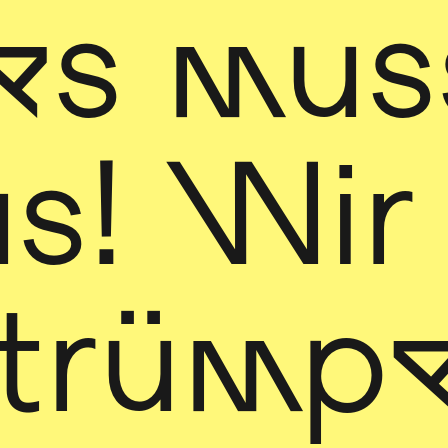
les mus
us! Wir
trümpe