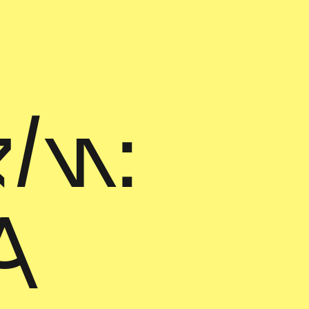
ln:
A