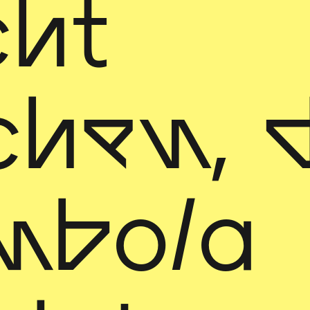
cht
chen, d
mbola