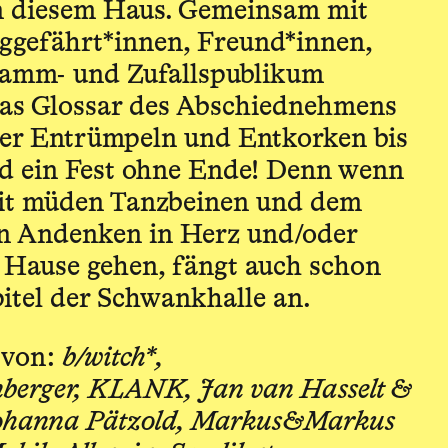
n diesem Haus. Gemeinsam mit
ggefährt*innen, Freund*innen,
tamm- und Zufallspublikum
das Glossar des Abschiednehmens
er Entrümpeln und Entkorken bis
d ein Fest ohne Ende! Denn wenn
it müden Tanzbeinen und dem
en Andenken in Herz und/oder
Hause gehen, fängt auch schon
itel der Schwankhalle an.
 von:
b/witch*,
nberger, KLANK, Jan van Hasselt &
Johanna Pätzold, Markus&Markus