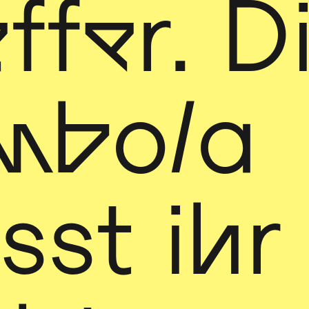
ffer. D
mbola
sst ihr