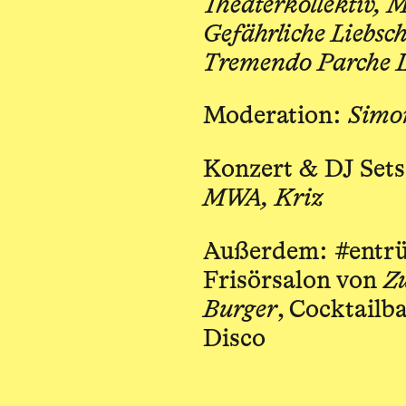
Theaterkollektiv, 
Gefährliche Liebsc
Tremendo Parche 
Moderation:
Simo
Konzert & DJ Set
MWA, Kriz
Außerdem: #entrü
Frisörsalon von
Zw
Burger
, Cocktail
Disco