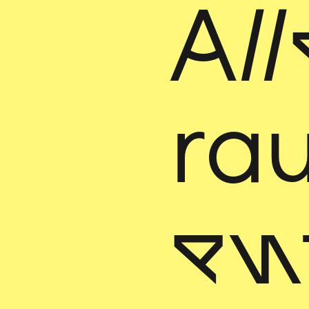
Al
ra
en