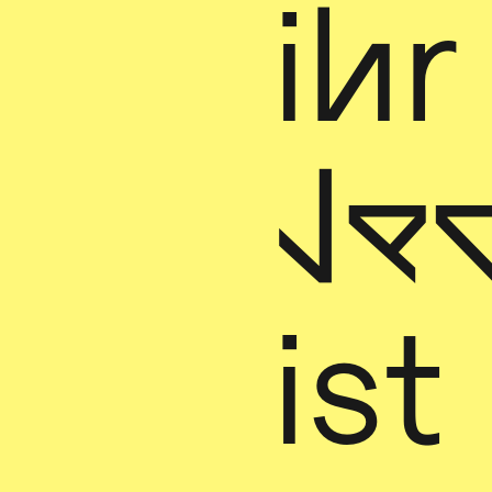
ih
Je
ist