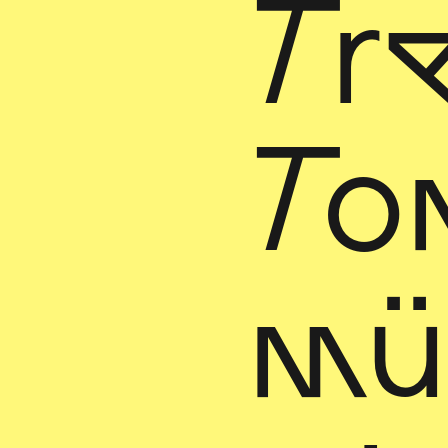
Tre
To
mü