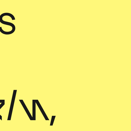
s
ln,