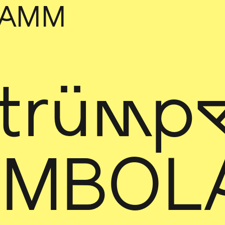
RAMM
trümpe
MBOL