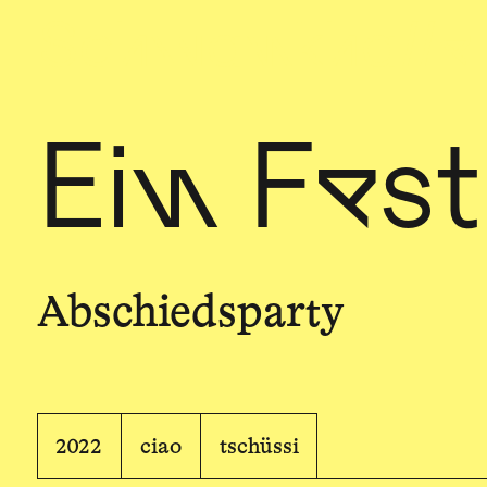
Sch
wa
nk
hal
le
Ein Fes
Abschiedsparty
2022
ciao
tschüssi