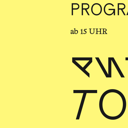
PROG
ab 15 UHR
en
TO