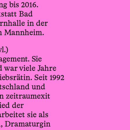
g bis 2016.
statt Bad
rnhalle in der
in Mannheim.
l.)
agement. Sie
d war viele Jahre
ebsrätin. Seit 1992
utschland und
n zeitraumexit
ied der
rbeitet sie als
n, Dramaturgin