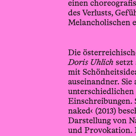
einen choreograf
des Verlusts, Gef
Melancholischen 
Die österreichisc
Doris Uhlich
setzt 
mit Schönheitsid
auseinandner. Sie
unterschiedlichen
Einschreibungen. 
naked‹ (2013) besc
Darstellung von Na
und Provokation. I