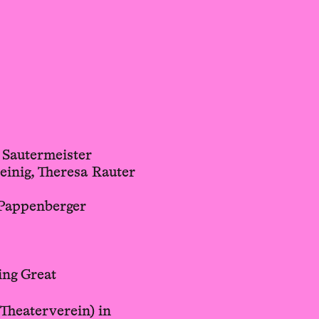
Sautermeister
g, Theresa Rauter
appenberger
g Great
Theaterverein) in