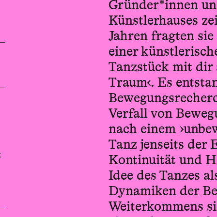
Gründer*innen und
Künstlerhauses ze
Jahren fragten sie
einer künstlerisc
Tanzstück mit dir 
Traum‹. Es entstan
Bewegungsrecherc
Verfall von Beweg
nach einem ›unbew
Tanz jenseits der
t
Kontinuität und Ha
Idee des Tanzes al
Dynamiken der Bew
Weiterkommens sic