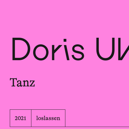
Sch
wa
nk
hal
le
Doris Uh
Tanz
2021
loslassen