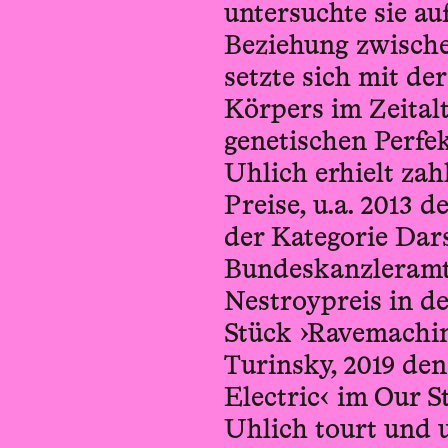
untersuchte sie au
Beziehung zwisch
setzte sich mit d
Körpers im Zeitalt
genetischen Perfe
Uhlich erhielt za
Preise, u.a. 2013 d
der Kategorie Dar
Bundeskanzleramts
Nestroypreis in de
Stück ›Ravemachi
Turinsky, 2019 de
Electric‹ im Our S
Uhlich tourt und u