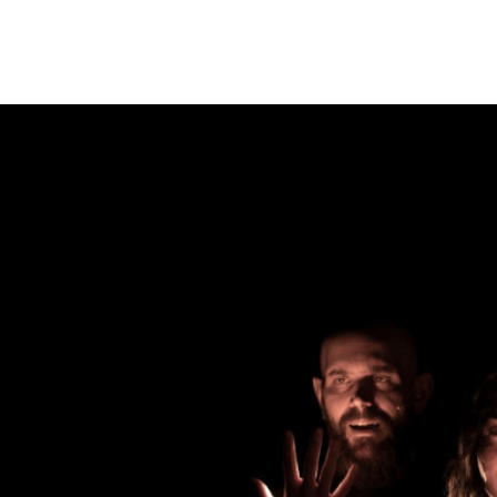
Sch
wa
nk
hal
le