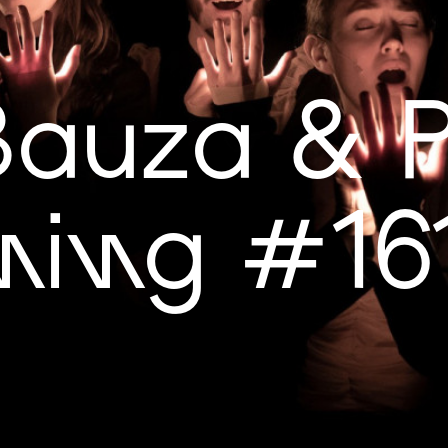
Bauza & P
ning #16