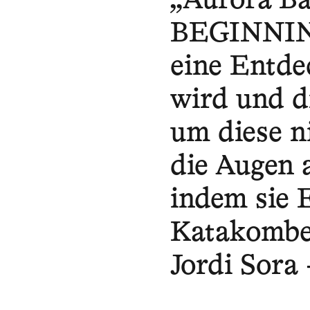
„Aurora Ba
BEGINNING
eine Entde
wird und d
um diese ni
die Augen 
indem sie 
Katakomben
Jordi Sor