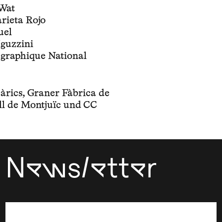
lWat
rieta Rojo
uel
guzzini
egraphique National
àrics, Graner Fàbrica de
ll de Montjuïc und CC
Newsletter