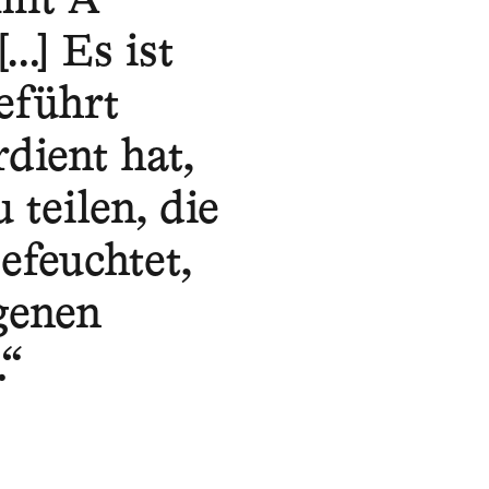
mit A
] Es ist
eführt
dient hat,
 teilen, die
efeuchtet,
igenen
.“