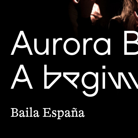
Aurora 
A begin
Baila España