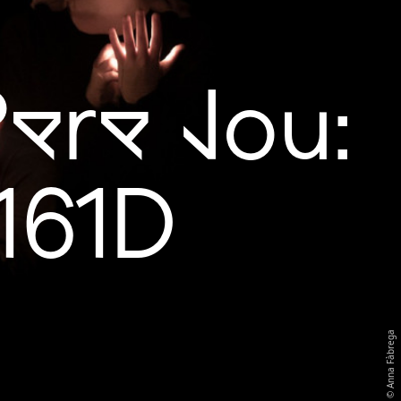
ere Jou:
161D
Anna Fàbrega