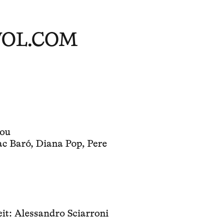
ÚVOL.COM
Jou
ac Baró, Diana Pop, Pere
it: Alessandro Sciarroni