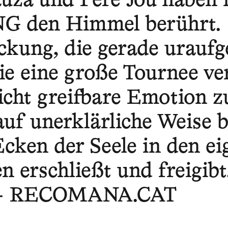
uzà und Pere Jou haben 
 den Himmel berührt. […
ckung, die gerade uraufg
ie eine große Tournee ver
cht greifbare Emotion zu
auf unerklärliche Weise b
Ecken der Seele in den e
 erschließt und freigibt
a - RECOMANA.CAT