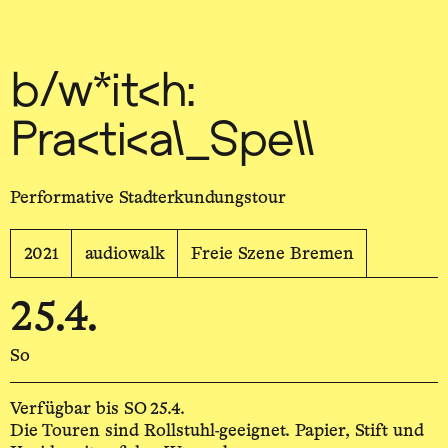
Sch
wa
nk
hal
le
b/w*itch:
Practical_Spell
Performative Stadterkundungstour
2021
audiowalk
Freie Szene Bremen
25.4.
So
Verfügbar bis SO 25.4.
Die Touren sind Rollstuhl-geeignet. Papier, Stift und