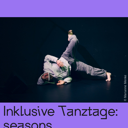
Sch
wa
nk
hal
le
Marianne Menke
Inklusive Tanztage:
seasons