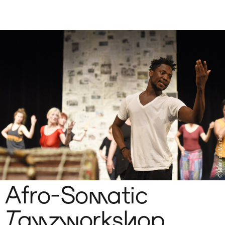
Sch
wa
nk
hal
le
Mariann Menke
Afro-Somatic
Tanzworkshop