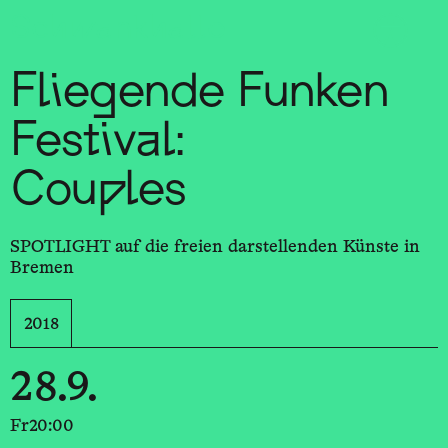
Sch
wa
nk
hal
le
Fliegende Funken
Festival:
Couples
SPOTLIGHT auf die freien darstellenden Künste in
Bremen
2018
28.9.
Fr
20:00