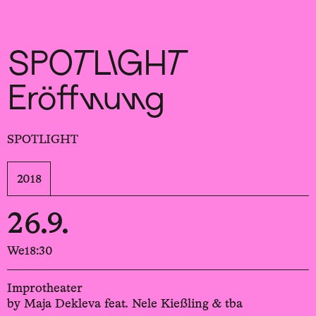
Sch
wa
nk
hal
le
SPOTLIGHT
Eröffnung
SPOTLIGHT
2018
26.9.
We
18:30
Improtheater
by Maja Dekleva feat. Nele Kießling & tba