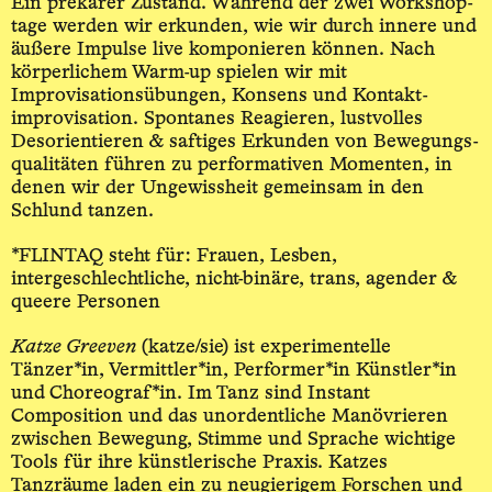
Ein prekärer Zustand. Während der zwei Workshop­
tage werden wir erkunden, wie wir durch innere und
äußere Impulse live komponieren können. Nach
körperlichem Warm-up spielen wir mit
Improvisations­übungen, Konsens und Kontakt­
improvisation. Spontanes Reagieren, lustvolles
Desorientieren & saftiges Erkunden von Bewegungs­
qualitäten führen zu performativen Momenten, in
denen wir der Un­gewissheit gemeinsam in den
Schlund tanzen.
*FLINTAQ steht für: Frauen, Lesben,
intergeschlechtliche, nicht-binäre, trans, agender &
queere Personen
Katze Greeven
(katze/sie) ist experimentelle
Tänzer*in, Vermittler*in, Performer*in Künstler*in
und Choreograf*in. Im Tanz sind Instant
Composition und das unordentliche Manövrieren
zwischen Bewegung, Stimme und Sprache wichtige
Tools für ihre künstlerische Praxis. Katzes
Tanzräume laden ein zu neugierigem Forschen und