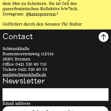
dem Mut zu Scheitern. Sie ist Teil des
queerfemistischen Kollektivs b/w*itch.
↗
Instagram:
@katzegreeven
Gefördert durch den Senator für Kultur
Contact
Schwankhalle
Buntentorsteinweg 112/116
28201 Bremen
Office 0421 520 80 710
Tickets 0421 520 80 70
mail@schwankhalle.de
Newsletter
Email address