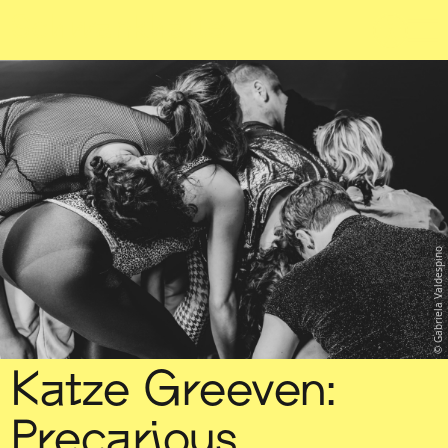
Sch
wa
nk
hal
le
Gabriela Valdespino
Katze Greeven:
Precarious