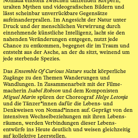
Nomada entsteht zwischen tanzenden Körpern,
uralten Mythen und video­grafischen Bildern und
lässt scheinbar unverrückbare Gegensätze
aufeinander­prallen. Im Angesicht der Natur unter
Druck und der menschlichen Verwirrung durch
einnehmende künstliche Intelligenz, lacht sie den
nahenden Veränder­ungen entgegen, nutzt jede
Chance zu entkommen, begegnet dir im Traum und
entsteht aus der Asche, an der du sitzt, weinend um
jede sterbende Spezies.
Das
Ensemble Of Curious Nature
sucht körperliche
Zugänge zu den Themen Wanderungen und
Wandlungen. In Zusammen­arbeit mit der Filme­
macherin
Isabel Robson
und dem Komponisten
Miguel Marin
spüren der Choreograf
Helge Letonja
und die Tänzer*innen dafür die Lebens- und
Denkweisen von Nomad*innen auf. Geprägt von den
intensiven Wechsel­beziehungen mit ihren Lebens­
räumen, werden Verbindungen dieser Lebens­
entwürfe ins Heute deutlich und weisen gleichzeitig
auf kollektive Leerstellen.