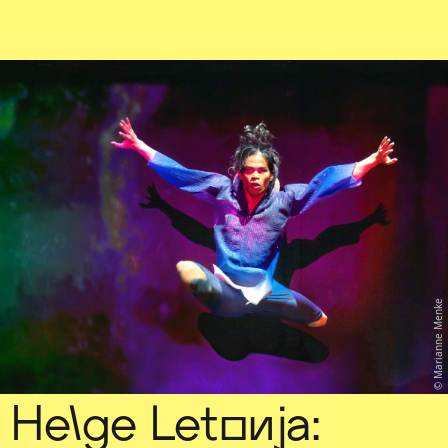
Sch
wa
nk
hal
le
Marianne Menke
Helge Letonja: