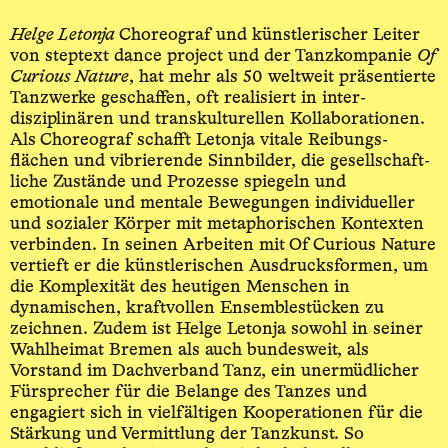
Helge Letonja
Choreograf und künstlerischer Leiter
von steptext dance project und der Tanzkompanie
Of
Curious Nature
, hat mehr als 50 weltweit präsentierte
Tanz­werke geschaffen, oft realisiert in inter­
disziplinären und trans­kulturellen Kolla­borationen.
Als Choreograf schafft Letonja vitale Reibungs­
flächen und vibrierende Sinnbilder, die gesellschaft­
liche Zustände und Prozesse spiegeln und
emotionale und mentale Bewegungen individueller
und sozialer Körper mit metaphorischen Kontexten
verbinden. In seinen Arbeiten mit Of Curious Nature
vertieft er die künstlerischen Ausdrucks­formen, um
die Komplexität des heutigen Menschen in
dynamischen, kraftvollen Ensemble­stücken zu
zeichnen. Zudem ist Helge Letonja sowohl in seiner
Wahlheimat Bremen als auch bundesweit, als
Vorstand im Dachverband Tanz, ein unermüdlicher
Fürsprecher für die Belange des Tanzes und
engagiert sich in vielfältigen Kooperationen für die
Stärkung und Vermittlung der Tanz­kunst. So