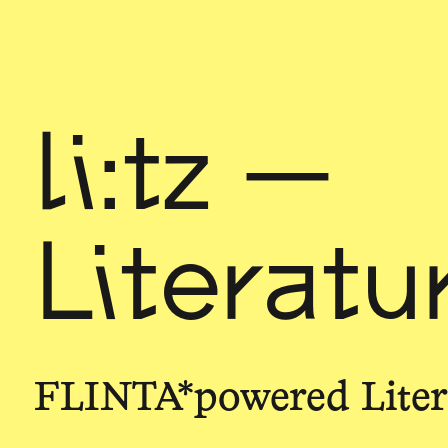
Sch
wa
nk
hal
le
li:tz —
Literatu
FLINTA*powered Litera