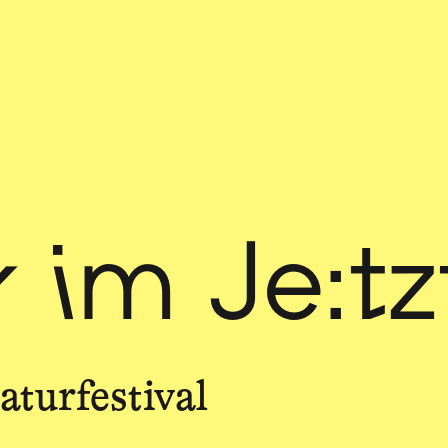
r im Je:tz
turfestival