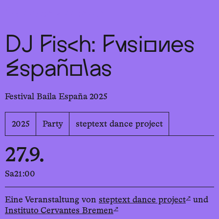
Sch
wa
nk
hal
le
DJ Fisch: Fusiones
Españolas
Festival Baila España 2025
2025
Party
steptext dance project
27.9.
Sa
21:00
↗
Eine Veranstaltung von
steptext dance project
und
↗
Instituto Cervantes Bremen