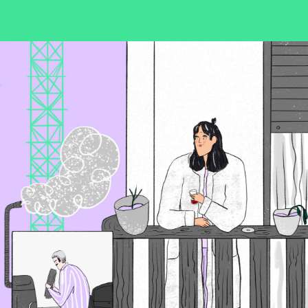
Sch
wa
nk
hal
le