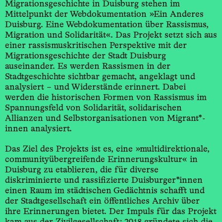
Migrations­geschichte in Duisburg stehen im
Mittelpunkt der Web­dokumentation »Ein Anderes
Duisburg. Eine Web­dokumentation über Rassismus,
Migration und Solidarität«. Das Projekt setzt sich aus
einer rassismus­kritischen Perspektive mit der
Migrations­geschichte der Stadt Duisburg
auseinander. Es werden Rassismen in der
Stadtgeschichte sichtbar gemacht, angeklagt und
analysiert – und Widerstände erinnert. Dabei
werden die historischen Formen von Rassismus im
Spannungsfeld von Solidarität, solidarischen
Allianzen und Selbst­organisationen von Migrant*­
innen analysiert.
Das Ziel des Projekts ist es, eine »multi­direktionale,
community­übergreifende Erinnerungskultur« in
Duisburg zu etablieren, die für diverse
diskriminierte und rassifizierte Duisburger*­innen
einen Raum im städtischen Gedächtnis schafft und
der Stadtgesellschaft ein öffentliches Archiv über
ihre Erinnerungen bietet. Der Impuls für das Projekt
kam aus der Zivil­gesellschaft: 2018 gründete sich die