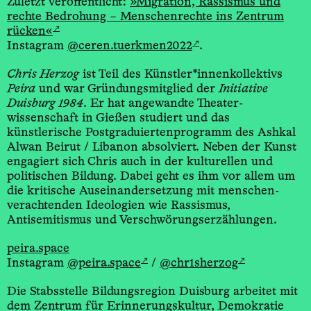
Zuletzt veröffentlicht:
»Migration, Rassismus und
rechte Bedrohung – Menschenrechte ins Zentrum
↗
rücken«
↗
Instagram
@ceren.tuerkmen2022
.
Chris Herzog
ist Teil des Künstler*­innen­kollektivs
Peira
und war Gründungs­mitglied der
Initiative
Duisburg 1984
. Er hat angewandte Theater­
wissenschaft in Gießen studiert und das
künstlerische Postgraduierten­programm des Ashkal
Alwan Beirut / Libanon absolviert. Neben der Kunst
engagiert sich Chris auch in der kulturellen und
politischen Bildung. Dabei geht es ihm vor allem um
die kritische Auseinandersetzung mit menschen­
verachtenden Ideologien wie Rassismus,
Antisemitismus und Verschwörungs­erzählungen.
peira.space
↗
↗
Instagram
@peira.space
/
@chr1sherzog
Die Stabsstelle Bildungsregion Duisburg arbeitet mit
dem Zentrum für Erinnerungskultur, Demokratie