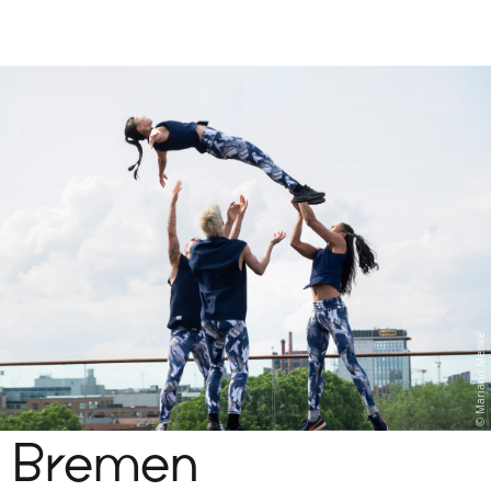
Sch
wa
nk
hal
le
Mariann Menke
Bremen