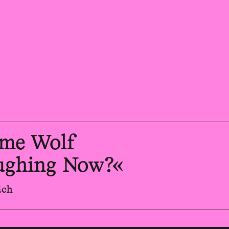
ame Wolf
ughing Now?«
äch