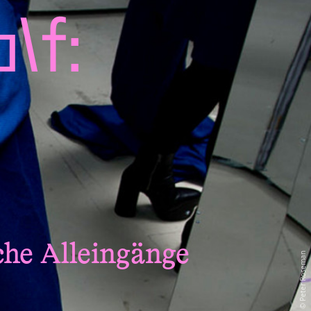
lf:
che Alleingänge
Peter Roseman