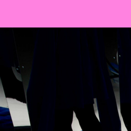
Sch
wa
nk
hal
le