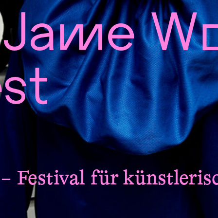
 Jame Wo
est
Festival für künstleris