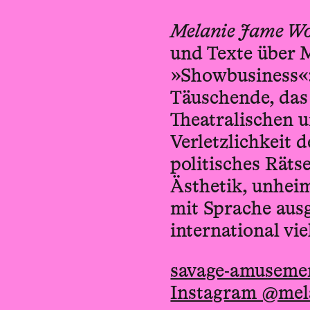
Melanie Jame Wo
und Texte über 
»Showbusiness«:
Täuschende, das 
Theatralischen u
Verletzlichkeit 
politisches Räts
Ästhetik, unhei
mit Sprache aus
international vie
savage-amuseme
Instagram @mela