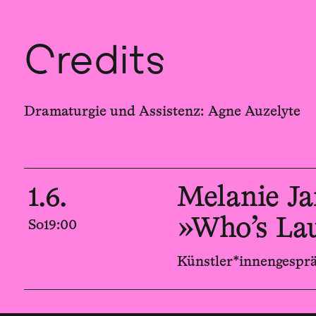
Credits
Dramaturgie und Assistenz: Agne Auzelyte
1.6.
Melanie J
»Who’s La
So
19:00
Künstler*innengespr