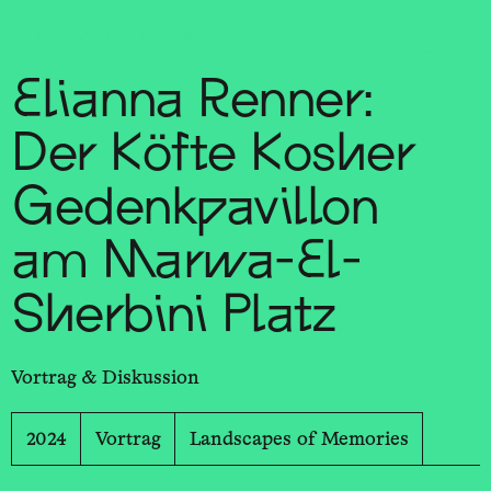
Sch
wa
nk
hal
le
Elianna Renner:
Der Köfte Kosher
Gedenkpavillon
am Marwa-El-
Sherbini Platz
Vortrag & Diskussion
2024
Vortrag
Landscapes of Memories