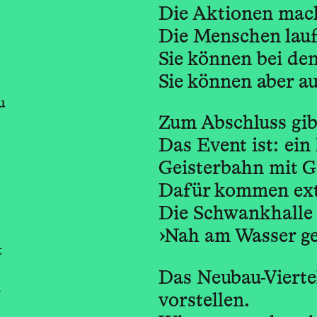
Die Aktionen mach
Die Menschen laufe
Sie können bei de
Sie können aber a
u
Zum Abschluss gibt
Das Event ist: ei
Geisterbahn mit G
Dafür kommen ext
Die Schwankhalle
›Nah am Wasser geb
t
Das Neubau-Viertel
n
vorstellen.