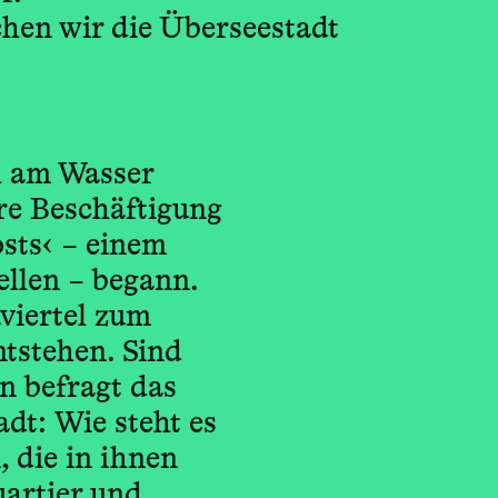
chen wir die Überseestadt
h am Wasser
re Beschäftigung
osts‹ – einem
llen – begann.
viertel zum
ntstehen. Sind
on befragt das
dt: Wie steht es
 die in ihnen
uartier und