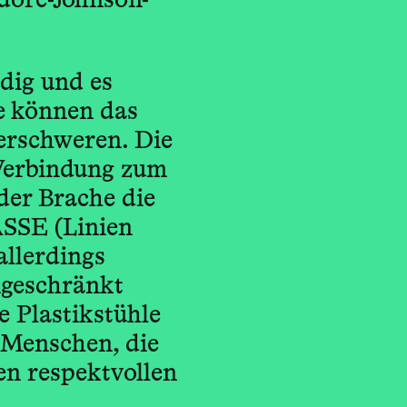
dore-Johnson-
dig und es
se können das
erschweren. Die
 Verbindung zum
 der Brache die
SSE (Linien
allerdings
ngeschränkt
e Plastikstühle
 Menschen, die
en respektvollen