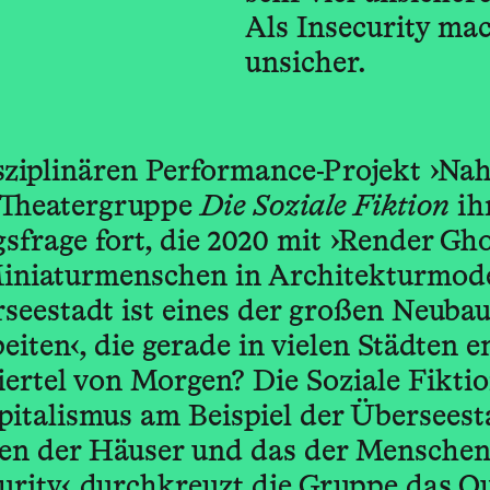
Als Insecurity ma
unsicher.
isziplinären Performance-Projekt ›Na
e Theatergruppe
Die Soziale Fiktion
ih
frage fort, die 2020 mit ›Render Gh
Miniaturmenschen in Architekturmode
seestadt ist eines der großen Neubau
iten‹, die gerade in vielen Städten e
iertel von Morgen? Die Soziale Fikti
italismus am Beispiel der Überseesta
en der Häuser und das der Menschen,
curity‹ durchkreuzt die Gruppe das Q