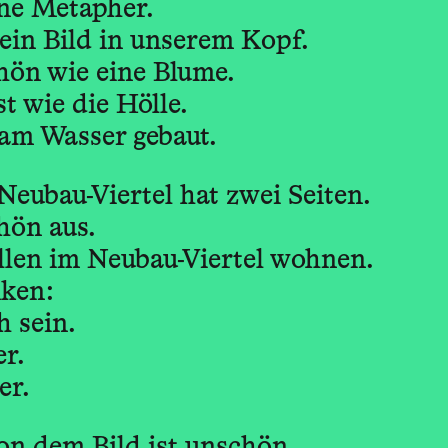
ne Metapher.
ein Bild in unserem Kopf.
chön wie eine Blume.
t wie die Hölle.
 am Wasser gebaut.
Neubau-Viertel hat zwei Seiten.
chön aus.
len im Neubau-Viertel wohnen.
ken:
h sein.
er.
er.
on dem Bild ist unschön.