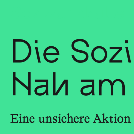
Sch
wa
nk
hal
le
Die Sozi
Nah am 
Eine unsichere Aktion