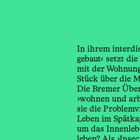
In ihrem interd
gebaut‹ setzt di
mit der Wohnungs
Stück über die 
Die Bremer Über
›wohnen und arbe
sie die Problemv
Leben im Spätkap
um das Innenleb
leben? Als ›Inse