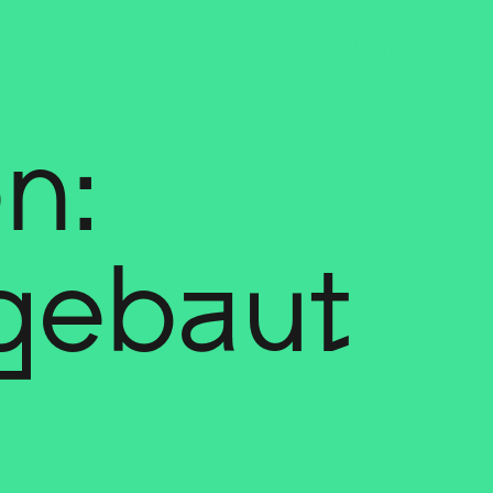
n:
gebaut